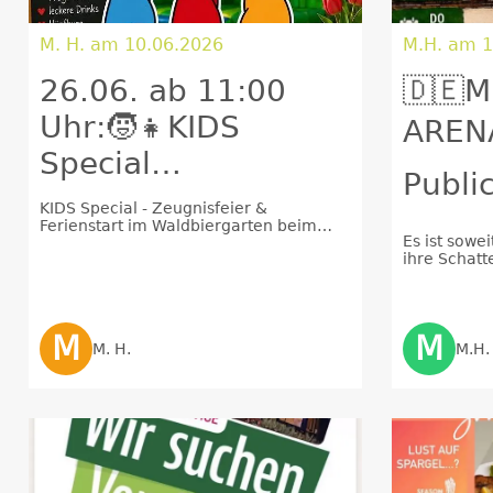
M. H. am 10.06.2026
M.H. am 1
26.06. ab 11:00
🇩🇪M
Uhr:🧒👧KIDS
ARENA
Special
Publi
Zeugnisfeier im
KIDS Special - Zeugnisfeier &
Miche
Ferienstart im Waldbiergarten beim
Waldbiergarten🌳
Es ist sowe
Michel“
ihre Schatte
Waldb
beim Michel
Uhr Deutsc
M
M
M. H.
M.H.