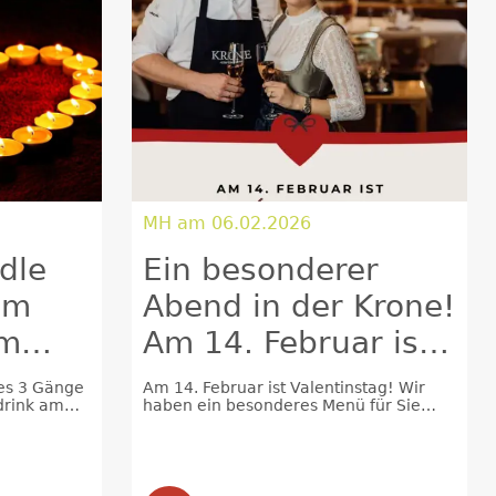
MH am 06.02.2026
dle
Ein besonderer
am
Abend in der Krone!
im
Am 14. Februar ist
Valentinstag!
es 3 Gänge
Am 14. Februar ist Valentinstag! Wir
drink am
haben ein besonderes Menü für Sie
zusammengestellt!
staurant.