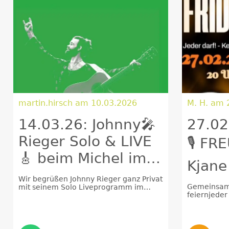
martin.hirsch am 10.03.2026
M. H.
14.03.26: Johnny🎤
27.02
Rieger Solo & LIVE
🎙️ F
🎸 beim Michel im
Kjane
Wald
Miche
Wir begrüßen Johnny Rieger ganz Privat
Gemeinsam
mit seinem Solo Liveprogramm im
feiernjeder
Waldwintergarten
Freitag mit
macht“ - Ein