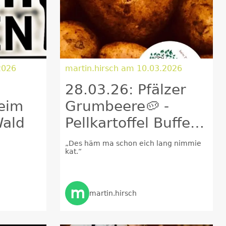
2026
martin.hirsch am 10.03.2026
28.03.26: Pfälzer
beim
Grumbeere🥔 -
Wald
Pellkartoffel Buffet -
all you can eat
„Des häm ma schon eich lang nimmie
kat.“
beim Michel im 🌲
Wald
m
martin.hirsch