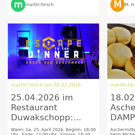
m
M
martin.hirsch
M. H
martin.hirsch am 02.02.2026
martin.hi
25.04.2026 im
18.02
Restaurant
Asche
Duwakschopp:
DAMP
Escape Dinner -
BUFFE
Wann: Sa, 25. April 2026, Beginn: 18:00
Aschermitt
Uhr , Ende: 22:00 Uhr , Einlass: 18:30
beim Miche