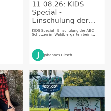
11.08.26: KIDS
Special -
Einschulung der
ABC Schützen im
KIDS Special - Einschulung der ABC
Schützen im Waldbiergarten beim
Waldbiergarten
Michel“
beim Michel
J
Johannes Hirsch