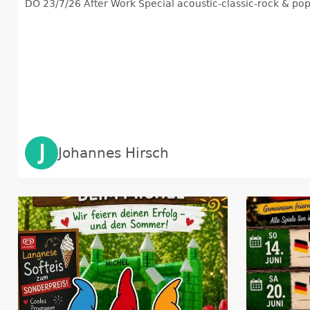
DO 23/7/26 After Work Special acoustic-classic-rock & pop 
J
Johannes Hirsch