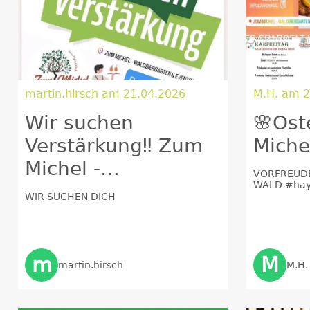
martin.hirsch am 21.04.2026
M.H. am 2
Wir suchen
🌸Ost
Verstärkung‼️ Zum
Miche
Michel -
VORFREUDE
WALD #ha
Waldbiergarten &
#osteresse
WIR SUCHEN DICH
#osternka
Eventgastro 🌲🌳
m
M
martin.hirsch
M.H.