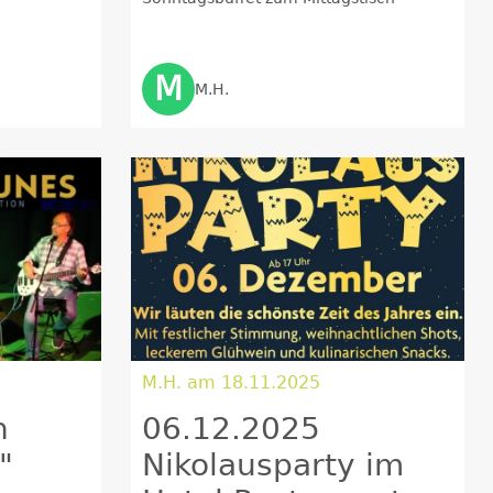
Michel im Wald
Wintergarten
M
M.H.
M.H. am 18.11.2025
n
06.12.2025
"
Nikolausparty im