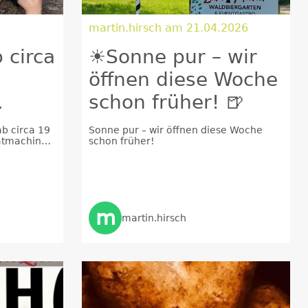
martin.hirsch am 21.04.2026
 circa
☀️Sonne pur – wir
y
öffnen diese Woche
schon früher! 🍺
Live
b circa 19
Sonne pur – wir öffnen diese Woche
atmachine
schon früher!
m🌳
ritt ist wie
m
martin.hirsch