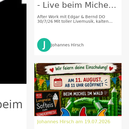
- Live beim Michel
im Wald
After Work mit Edgar & Bernd DO
30/7/26 Mit toller Livemusik, kalten
Getränken, leckerem Essen & einem
herrlichen Ambiente: VORFREUDE
J
Johannes Hirsch
beim
Johannes Hirsch am 19.07.2026