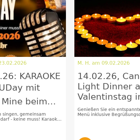
 am 23.02.2026
M. H. am 09.02.2026
.26: KARAOKE
14.02.26, Can
Light Dinner 
REUDay mit
Valentinstag 
 Mine beim
Duwakschopp
l im🌳Wald
Genießen Sie ein entspannt
 singen, gemeinsam
Menü inklusive Begrüßungs
 darf - keine muss! Karaoke
14.02.2026, ab 17 Uhr, bei
 KJane Mine „weil es Spaß
Kerzenschein in unserem Re
tritt frei