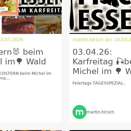
3.03.2026
martin.hirsch am 10.03.
ern🐰 beim
03.04.26:
l im🌳 Wald
Karfreitag 🎣
Michel im 🌳 
OSTERN beim Michel im
yna
nmitderfamilie #osteressen
Feiertags TAGESSPEZIAL,
nnkommen -
m
martin.hirsch