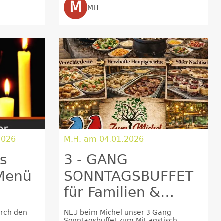
M
MH
2026
M.H. am 04.01.2026
gs
3 - GANG
 Menü
SONNTAGSBUFFET
für Familien &
Freunde beim
urch den
NEU beim Michel unser 3 Gang -
Sonntagsbuffet zum Mittagstisch