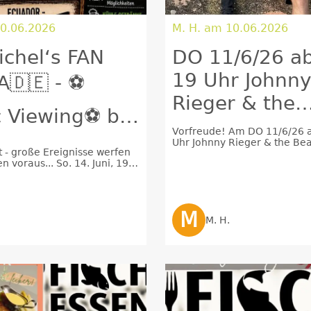
0.06.2026
M. H. am 10.06.2026
ichel‘s FAN
DO 11/6/26 ab
19 Uhr Johnn
🇩🇪 - ⚽️
Rieger & the
c Viewing⚽️ bei
Beatmachine 
Vorfreude! Am DO 11/6/26 a
l im
Uhr Johnny Rieger & the Be
beim Michel i
it - große Ereignisse werfen
Live bei uns zu Gast! Der Eint
n voraus... So. 14. Juni, 19
iergarten
immer frei!
Wald
hland - Curaçao
M
M. H.