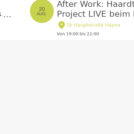
After Work: Haard
20
Project LIVE beim

AUG.
Wald
ichel
1b Hauptstraße Hayna
Von 19:00 bis 22:00