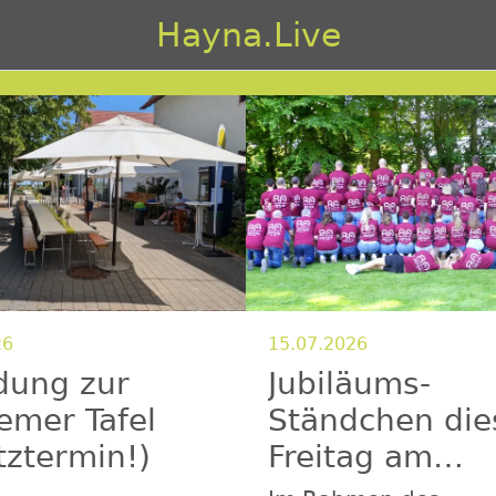
Hayna.Live
26
15.07.2026
dung zur
Jubiläums-
emer Tafel
Ständchen die
tztermin!)
Freitag am
Dorfplatz