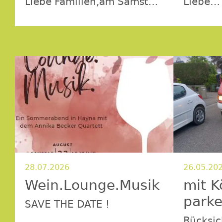
Liebe Familien,am Samstag,
Liebe
5.09.2026, um 15:30 Uhr
Häänem
laden wir euch herzlich
herzlich
zum Kamishibai-
Bürgers
Erzähltheater auf dem
zur Hay
Dorfplatz in Hayna
dem Dor
ein.Anlässlich der Haynaer
dem Mot
Tafel wollen wir für die
alle für
Kinder einen besonderen
geselli
Programmpunkt
zusamm
bieten.Gemeinsam tauchen
Sommer
wir in die liebevoll erzählte
bringt 
Bilderbuchgeschichte „Ka
Geschir
Essen,
28.07.2026
26.05.20
Wein.Lounge.Musik
mit K
parke
SAVE THE DATE !
Rücksic