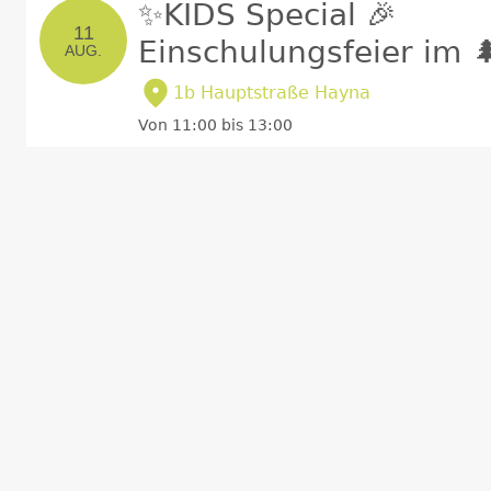
✨KIDS Special 🎉
11
Einschulungsfeier im 
AUG.
Waldbiergarten beim M
1b Hauptstraße Hayna
Von 11:00 bis 13:00