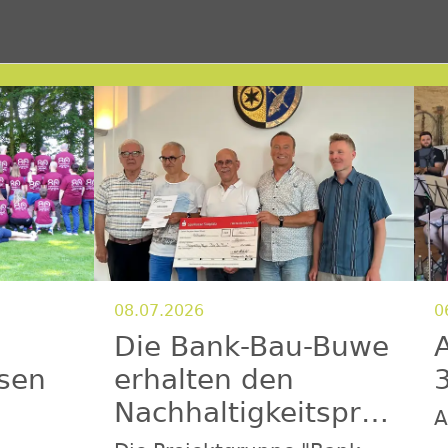
08.07.2026
0
Die Bank-Bau-Buwe
A
sen
erhalten den
Nachhaltigkeitsprei
A
s
f