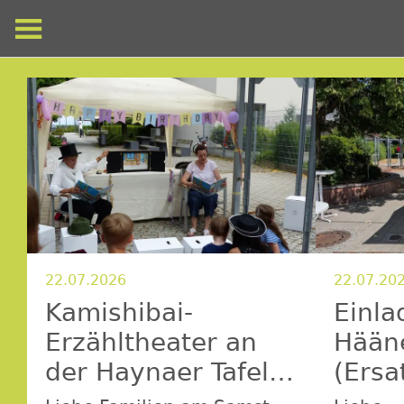
22.07.2026
22.07.20
Kamishibai-
Einla
Erzähltheater an
Hään
der Haynaer Tafel
(Ersa
(Nachholtermin!)