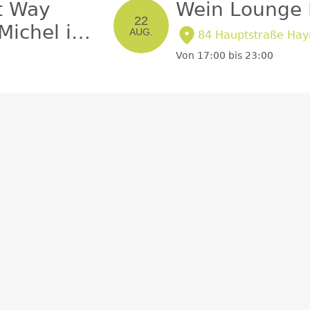
t Way
Wein Lounge 
22
 Michel im
AUG.
84 Hauptstraße Hay
Von 17:00 bis 23:00