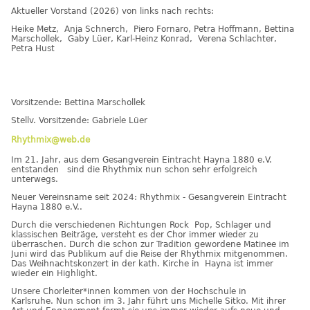
Aktueller Vorstand (2026) von links nach rechts:
Heike Metz, Anja Schnerch, Piero Fornaro, Petra Hoffmann, Bettina
Marschollek, Gaby Lüer, Karl-Heinz Konrad, Verena Schlachter,
Petra Hust
Vorsitzende: Bettina Marschollek
Stellv. Vorsitzende: Gabriele Lüer
Rhythmix@web.de
Im 21. Jahr, aus dem Gesangverein Eintracht Hayna 1880 e.V.
entstanden sind die Rhythmix nun schon sehr erfolgreich
unterwegs.
Neuer Vereinsname seit 2024: Rhythmix - Gesangverein Eintracht
Hayna 1880 e.V..
Durch die verschiedenen Richtungen Rock Pop, Schlager und
klassischen Beiträge, versteht es der Chor immer wieder zu
überraschen. Durch die schon zur Tradition gewordene Matinee im
Juni wird das Publikum auf die Reise der Rhythmix mitgenommen.
Das Weihnachtskonzert in der kath. Kirche in Hayna ist immer
wieder ein Highlight.
Unsere Chorleiter*innen kommen von der Hochschule in
Karlsruhe. Nun schon im 3. Jahr führt uns Michelle Sitko. Mit ihrer