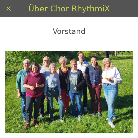
Über Chor RhythmiX
Vorstand