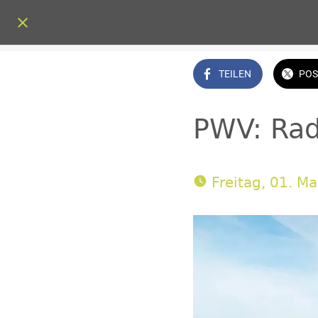
TEILEN
POS
PWV: Rad
 Freitag, 01. M