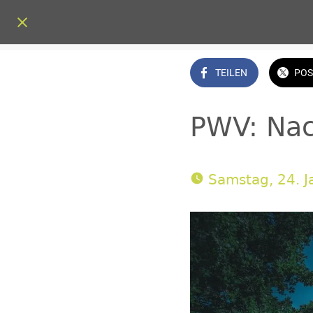
TEILEN
POS
PWV: Na
 Samstag, 24. 