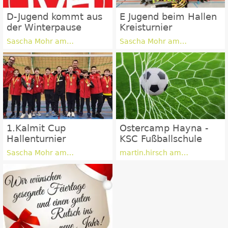
D-Jugend kommt aus
E Jugend beim Hallen
der Winterpause
Kreisturnier
Sascha Mohr am
Sascha Mohr am
24.03.2024
04.02.2024
1.Kalmit Cup
Ostercamp Hayna -
Hallenturnier
KSC Fußballschule
Sascha Mohr am
martin.hirsch am
23.01.2024
08.01.2024