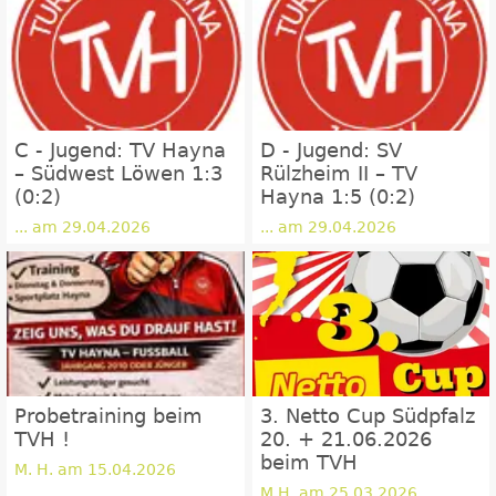
C - Jugend: TV Hayna
D - Jugend: SV
– Südwest Löwen 1:3
Rülzheim II – TV
(0:2)
Hayna 1:5 (0:2)
... am 29.04.2026
... am 29.04.2026
Probetraining beim
3. Netto Cup Südpfalz
TVH !
20. + 21.06.2026
beim TVH
M. H. am 15.04.2026
M.H. am 25.03.2026