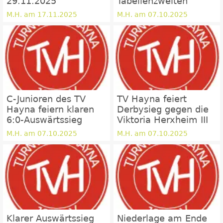
29.11.2025
Tabellenzweiten
M.H. am 17.11.2025
M.H. am 07.10.2025
C-Junioren des TV
TV Hayna feiert
Hayna feiern klaren
Derbysieg gegen die
6:0-Auswärtssieg
Viktoria Herxheim III
M.H. am 07.10.2025
M.H. am 07.10.2025
Klarer Auswärtssieg
Niederlage am Ende