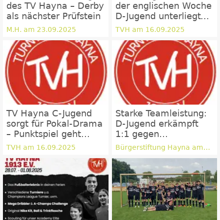
des TV Hayna – Derby
der englischen Woche
als nächster Prüfstein
D-Jugend unterliegt
0:5 in Minfeld II
M.H. am 23.09.2025
TVH am 16.09.2025
TV Hayna C-Jugend
Starke Teamleistung:
sorgt für Pokal-Drama
D-Jugend erkämpft
– Punktspiel geht
1:1 gegen
knapp verloren
Knittelsheim! ⚽💪🔥
TVH am 16.09.2025
Bürgerstiftung Hayna am
08.09.2025