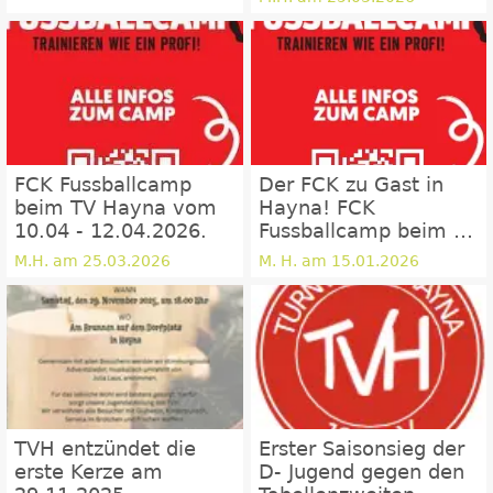
FCK Fussballcamp
Der FCK zu Gast in
beim TV Hayna vom
Hayna! FCK
10.04 - 12.04.2026.
Fussballcamp beim TV
Hayna vom 10.04 -
M.H. am 25.03.2026
M. H. am 15.01.2026
12.04.2026
TVH entzündet die
Erster Saisonsieg der
erste Kerze am
D- Jugend gegen den