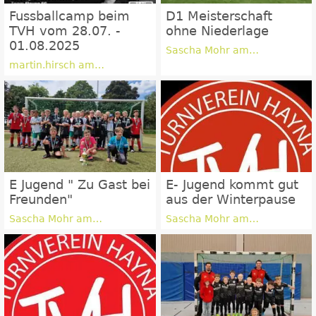
Fussballcamp beim
D1 Meisterschaft
TVH vom 28.07. -
ohne Niederlage
01.08.2025
Sascha Mohr am
24.06.2024
martin.hirsch am
29.04.2025
E Jugend " Zu Gast bei
E- Jugend kommt gut
Freunden"
aus der Winterpause
Sascha Mohr am
Sascha Mohr am
24.06.2024
24.03.2024