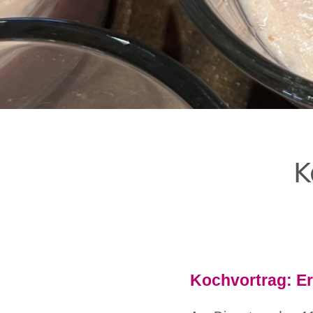
K
Kochvortrag: E