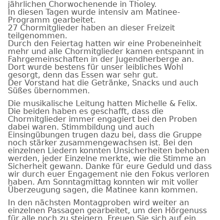
jährlichen Chorwochenende in Tholey.
In diesen Tagen wurde intensiv am Matinee-
Programm gearbeitet.
27 Chormitglieder haben an dieser Freizeit
teilgenommen.
Durch den Feiertag hatten wir eine Probeneinheit
mehr und alle Chormitglieder kamen entspannt in
Fahrgemeinschaften in der Jugendherberge an.
Dort wurde bestens für unser leibliches Wohl
gesorgt, denn das Essen war sehr gut.
Der Vorstand hat die Getränke, Snacks und auch
Süßes übernommen.
Die musikalische Leitung hatten Michelle & Felix.
Die beiden haben es geschafft, dass die
Chormitglieder immer engagiert bei den Proben
dabei waren. Stimmbildung und auch
Einsingübungen trugen dazu bei, dass die Gruppe
noch stärker zusammengewachsen ist. Bei den
einzelnen Liedern konnten Unsicherheiten behoben
werden, jeder Einzelne merkte, wie die Stimme an
Sicherheit gewann. Danke für eure Geduld und dass
wir durch euer Engagement nie den Fokus verloren
haben. Am Sonntagmittag konnten wir mit voller
Überzeugung sagen, die Matinee kann kommen.
In den nächsten Montagproben wird weiter an
einzelnen Passagen gearbeitet, um den Hörgenuss
für alle noch zu steigern. Freuen Sie sich auf ein