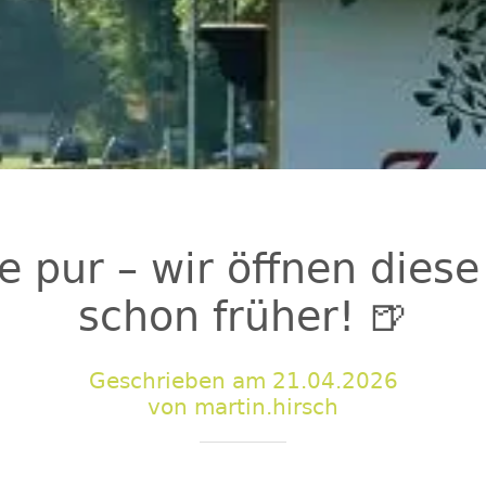
e pur – wir öffnen dies
schon früher! 🍺
Geschrieben am 21.04.2026
von martin.hirsch