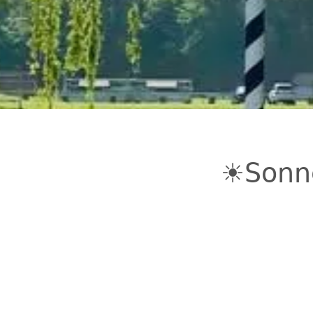
☀️Sonn