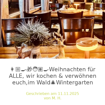
👩🏼‍🍳🎁🧑🏽‍🍳Weihnachten für
ALLE, wir kochen & verwöhnen
euch,im Wald🎄Wintergarten
Geschrieben am 11.11.2025
von M. H.