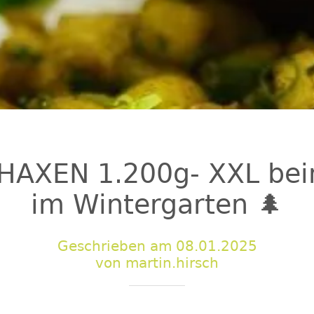
HAXEN 1.200g- XXL bei
im Wintergarten 🌲
Geschrieben am 08.01.2025
von martin.hirsch