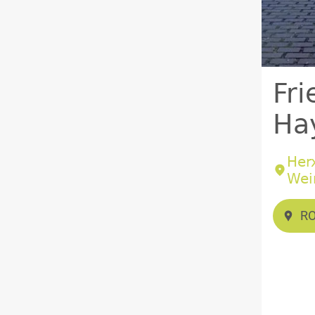
Fri
Ha
Her
Wei
R