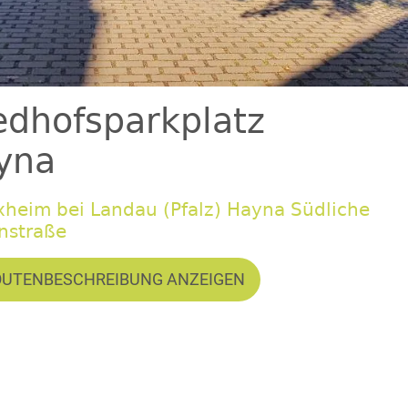
edhofsparkplatz
yna
xheim bei Landau (Pfalz) Hayna Südliche
nstraße
OUTENBESCHREIBUNG ANZEIGEN